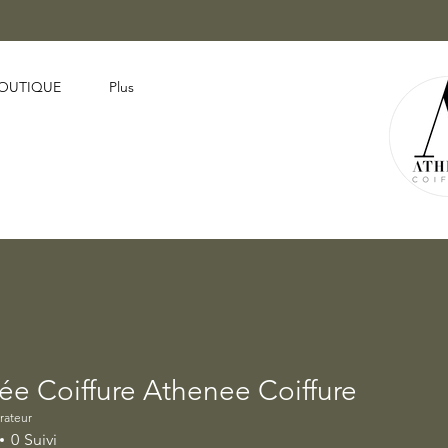
OUTIQUE
Plus
ée Coiffure Athenee Coiffure
oiffure Athenee Coiffure
rateur
0
Suivi