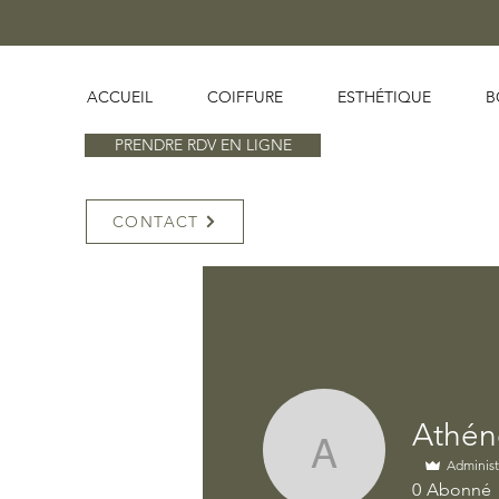
ACCUEIL
COIFFURE
ESTHÉTIQUE
B
PRENDRE RDV EN LIGNE
CONTACT
Athén
Athénée C
Administ
0
Abonné