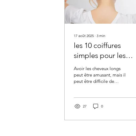
17 août 2025
∙
3
min
les 10 coiffures
simples pour les
cheveux longs.
Avoir les cheveux longs
peut être amusant, mais il
peut être difficile de
trouver de nouvelles
façons de les coiffer. Si
vous cherchez...
27
0