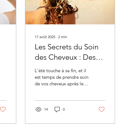
17 août 2025
∙
2
min
Les Secrets du Soin
des Cheveux : Des
Astuces pour une
L'été touche à sa fin, et il
Chevelure Éclatante
est temps de prendre soin
de vos cheveux après les
longues journées passées
au soleil, à la plage et à
la...
14
0